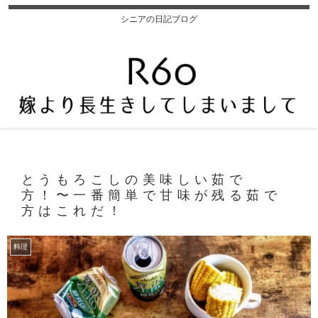
シニアの日記ブログ
とうもろこしの美味しい茹で
方！〜一番簡単で甘味が残る茹で
方はこれだ！
料理