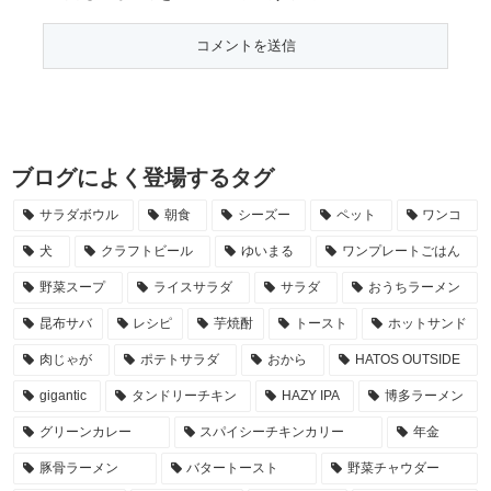
ブログによく登場するタグ
サラダボウル
朝食
シーズー
ペット
ワンコ
犬
クラフトビール
ゆいまる
ワンプレートごはん
野菜スープ
ライスサラダ
サラダ
おうちラーメン
昆布サバ
レシピ
芋焼酎
トースト
ホットサンド
肉じゃが
ポテトサラダ
おから
HATOS OUTSIDE
gigantic
タンドリーチキン
HAZY IPA
博多ラーメン
グリーンカレー
スパイシーチキンカリー
年金
豚骨ラーメン
バタートースト
野菜チャウダー