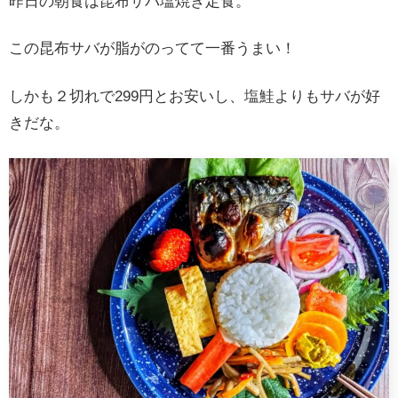
昨日の朝食は昆布サバ塩焼き定食。
この昆布サバが脂がのってて一番うまい！
しかも２切れで299円とお安いし、塩鮭よりもサバが好
きだな。