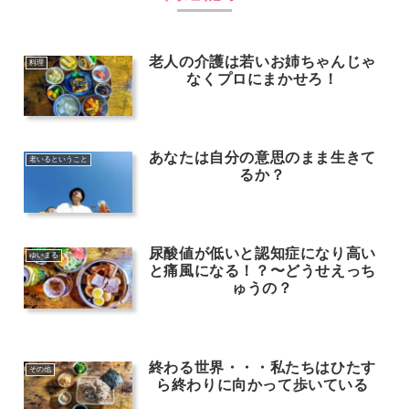
老人の介護は若いお姉ちゃんじゃ
料理
なくプロにまかせろ！
あなたは自分の意思のまま生きて
老いるということ
るか？
尿酸値が低いと認知症になり高い
ゆいまる
と痛風になる！？〜どうせえっち
ゅうの？
終わる世界・・・私たちはひたす
その他
ら終わりに向かって歩いている