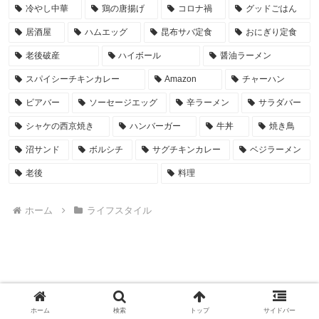
冷やし中華
鶏の唐揚げ
コロナ禍
グッドごはん
居酒屋
ハムエッグ
昆布サバ定食
おにぎり定食
老後破産
ハイボール
醤油ラーメン
スパイシーチキンカレー
Amazon
チャーハン
ビアバー
ソーセージエッグ
辛ラーメン
サラダバー
シャケの西京焼き
ハンバーガー
牛丼
焼き鳥
沼サンド
ボルシチ
サグチキンカレー
ベジラーメン
老後
料理
ホーム
ライフスタイル
ホーム
検索
トップ
サイドバー