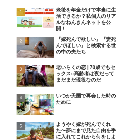
老後を年金だけで本当に生
活できるか？私個人のリア
ルなねんきんネットを公
開！
『嫁死んで欲しい』『妻死
んでほしい』と検索する世
の中の夫たち
老いらくの恋 | 70歳でもセ
ックス○高齢者は夜だって
まだまだ現役なのだ
いつか天国で再会した時の
ために
ようやく嫁が死んでくれ
た〜夢にまで見た自由を手
に入れてこれから何をしよ