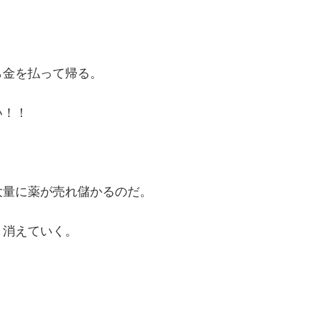
ら金を払って帰る。
い！！
大量に薬が売れ儲かるのだ。
と消えていく。