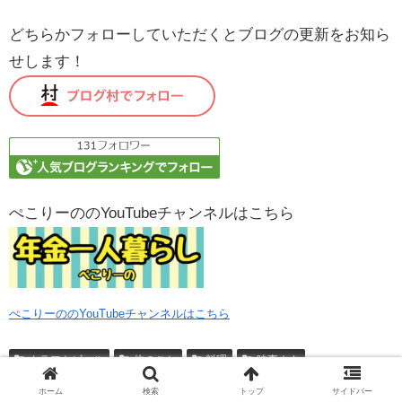
どちらかフォローしていただくとブログの更新をお知ら
せします！
ぺこりーののYouTubeチャンネルはこちら
ぺこりーののYouTubeチャンネルはこちら
クラフトビール
体のこと
料理
時事ネタ
老いるということ
老後あるある
サラダボウル
ホーム
検索
トップ
サイドバー