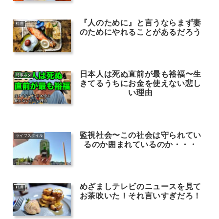
『人のために』と言うならまず妻
料理
のためにやれることがあるだろう
日本人は死ぬ直前が最も裕福〜生
時事ネタ
きてるうちにお金を使えない悲し
い理由
監視社会〜この社会は守られてい
ライフスタイル
るのか囲まれているのか・・・
めざましテレビのニュースを見て
料理
お茶吹いた！それ言いすぎだろ！