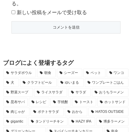
る。
新しい投稿をメールで受け取る
ブログによく登場するタグ
サラダボウル
朝食
シーズー
ペット
ワンコ
犬
クラフトビール
ゆいまる
ワンプレートごはん
野菜スープ
ライスサラダ
サラダ
おうちラーメン
昆布サバ
レシピ
芋焼酎
トースト
ホットサンド
肉じゃが
ポテトサラダ
おから
HATOS OUTSIDE
gigantic
タンドリーチキン
HAZY IPA
博多ラーメン
グリーンカレー
スパイシーチキンカリー
年金