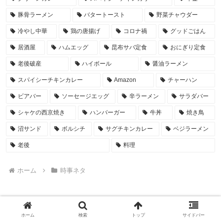
豚骨ラーメン
バタートースト
野菜チャウダー
冷やし中華
鶏の唐揚げ
コロナ禍
グッドごはん
居酒屋
ハムエッグ
昆布サバ定食
おにぎり定食
老後破産
ハイボール
醤油ラーメン
スパイシーチキンカレー
Amazon
チャーハン
ビアバー
ソーセージエッグ
辛ラーメン
サラダバー
シャケの西京焼き
ハンバーガー
牛丼
焼き鳥
沼サンド
ボルシチ
サグチキンカレー
ベジラーメン
老後
料理
ホーム
時事ネタ
ホーム
検索
トップ
サイドバー