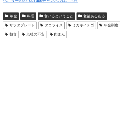
ぺこりーののYouTubeチャンネルはこちら
年金
料理
老いるということ
老後あるある
サラダプレート
タコライス
ミガキイチゴ
年金制度
朝食
老後の不安
肉まん