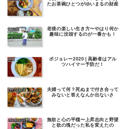
たお茶碗ひとつがゆいまるの財産
老後の楽しい生き方〜やはり何か
娘のこと
趣味に没頭するのが一番かも！
ボジョレー2020 | 高齢者はアル
料理
ツハイマー予防だ！
夫婦って何？死ぬまで付き合って
ライフスタイル
みないと答えなんか出ないさ
無欲と心の平穏〜上昇志向と野望
ライフスタイル
と欲の塊だった私を変えたの