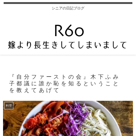
シニアの日記ブログ
『自分ファーストの会』木下ふみ
子都議に誰か恥を知るということ
を教えてあげて
料理