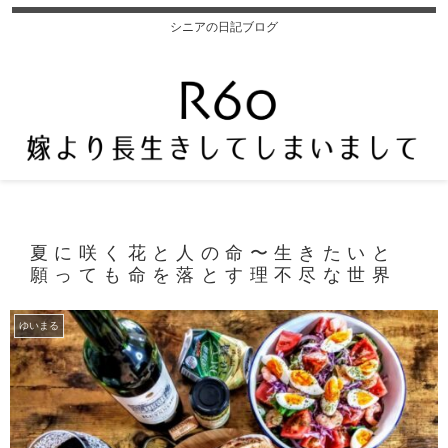
シニアの日記ブログ
夏に咲く花と人の命〜生きたいと
願っても命を落とす理不尽な世界
ゆいまる