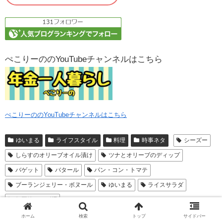
ぺこりーののYouTubeチャンネルはこちら
ぺこりーののYouTubeチャンネルはこちら
ゆいまる
ライフスタイル
料理
時事ネタ
シーズー
しらすのオリーブオイル漬け
ツナとオリーブのディップ
バゲット
バタール
パン・コン・トマテ
ブーランジェリー・ボヌール
ゆいまる
ライスサラダ
無国籍サラダ麺
ホーム
検索
トップ
サイドバー