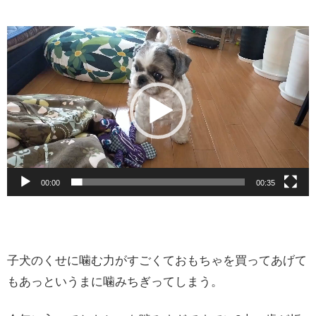
動
画
プ
レ
ー
ヤ
ー
00:00
00:35
子犬のくせに噛む力がすごくておもちゃを買ってあげて
もあっというまに噛みちぎってしまう。