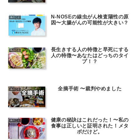
N-NOSEの線虫がん検査陽性の原
体のこと
因〜大腸がんの可能性が大きい？
長生きする人の特徴と早死にする
体のこと
人の特徴〜あなたはどっちのタイ
プ！？
全摘手術 〜裁判やめました
体のこと
健康の秘訣はこれだった！〜私の
体のこと
食事は正しいと証明された！メタ
ボだけど。