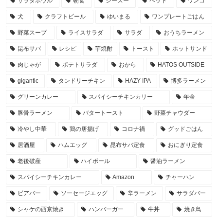
サラダボウル
朝食
シーズー
ペット
ワンコ
犬
クラフトビール
ゆいまる
ワンプレートごはん
野菜スープ
ライスサラダ
サラダ
おうちラーメン
昆布サバ
レシピ
芋焼酎
トースト
ホットサンド
肉じゃが
ポテトサラダ
おから
HATOS OUTSIDE
gigantic
タンドリーチキン
HAZY IPA
博多ラーメン
グリーンカレー
スパイシーチキンカリー
年金
豚骨ラーメン
バタートースト
野菜チャウダー
冷やし中華
鶏の唐揚げ
コロナ禍
グッドごはん
居酒屋
ハムエッグ
昆布サバ定食
おにぎり定食
老後破産
ハイボール
醤油ラーメン
スパイシーチキンカレー
Amazon
チャーハン
ビアバー
ソーセージエッグ
辛ラーメン
サラダバー
シャケの西京焼き
ハンバーガー
牛丼
焼き鳥