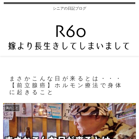
シニアの日記ブログ
まさかこんな日が来るとは・・・
【前立腺癌】ホルモン療法で身体
に起きること
体のこと