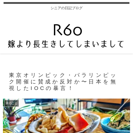
シニアの日記ブログ
東京オリンピック・パラリンピッ
ク開催に賛成か反対か〜日本を無
視したIOCの暴言！
嫁のこと