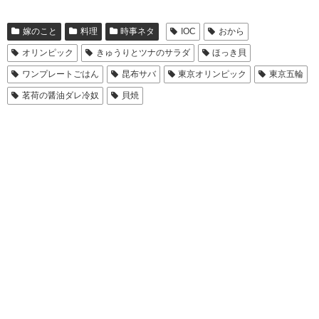
嫁のこと
料理
時事ネタ
IOC
おから
オリンピック
きゅうりとツナのサラダ
ほっき貝
ワンプレートごはん
昆布サバ
東京オリンピック
東京五輪
茗荷の醤油ダレ冷奴
貝焼