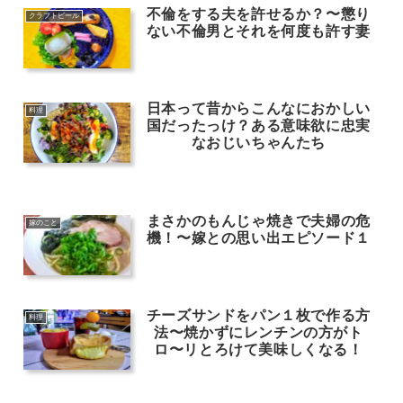
不倫をする夫を許せるか？〜懲り
クラフトビール
ない不倫男とそれを何度も許す妻
日本って昔からこんなにおかしい
料理
国だったっけ？ある意味欲に忠実
なおじいちゃんたち
まさかのもんじゃ焼きで夫婦の危
嫁のこと
機！〜嫁との思い出エピソード１
チーズサンドをパン１枚で作る方
料理
法〜焼かずにレンチンの方がト
ロ〜リとろけて美味しくなる！