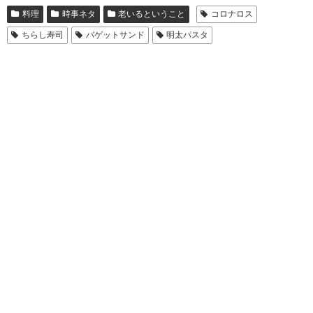
料理
時事ネタ
老いるということ
コロナロス
ちらし寿司
バゲットサンド
明太パスタ