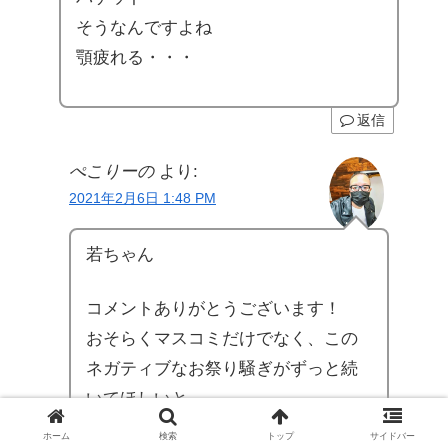
そうなんですよね
顎疲れる・・・
返信
ぺこりーの
より:
2021年2月6日 1:48 PM
若ちゃん
コメントありがとうございます！
おそらくマスコミだけでなく、この
ネガティブなお祭り騒ぎがずっと続
いてほしいと
思っている人は少なからずいるよう
ホーム
検索
トップ
サイドバー