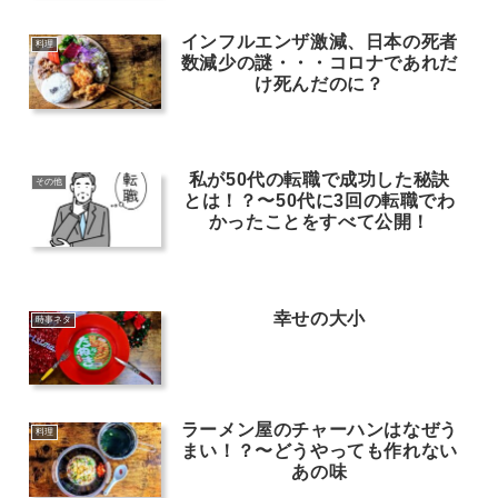
インフルエンザ激減、日本の死者
料理
数減少の謎・・・コロナであれだ
け死んだのに？
私が50代の転職で成功した秘訣
その他
とは！？〜50代に3回の転職でわ
かったことをすべて公開！
幸せの大小
時事ネタ
ラーメン屋のチャーハンはなぜう
料理
まい！？〜どうやっても作れない
あの味