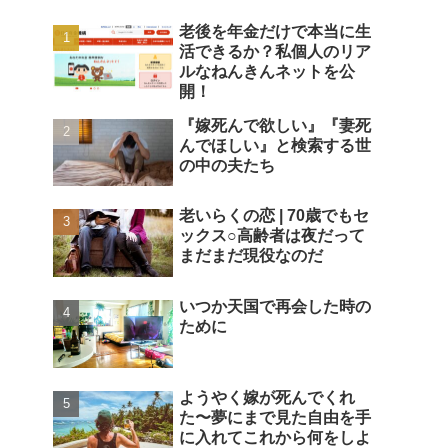
老後を年金だけで本当に生
活できるか？私個人のリア
ルなねんきんネットを公
開！
『嫁死んで欲しい』『妻死
んでほしい』と検索する世
の中の夫たち
老いらくの恋 | 70歳でもセ
ックス○高齢者は夜だって
まだまだ現役なのだ
いつか天国で再会した時の
ために
ようやく嫁が死んでくれ
た〜夢にまで見た自由を手
に入れてこれから何をしよ