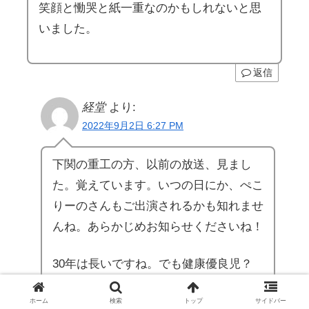
笑顔と慟哭と紙一重なのかもしれないと思
いました。
返信
経堂
より:
2022年9月2日 6:27 PM
下関の重工の方、以前の放送、見まし
た。覚えています。いつの日にか、ぺこ
りーのさんもご出演されるかも知れませ
んね。あらかじめお知らせくださいね！
30年は長いですね。でも健康優良児？
のぺこりーのさんなら頑張れそうです
ホーム
検索
トップ
サイドバー
ね。奥様の為にも長生きなさってくださ