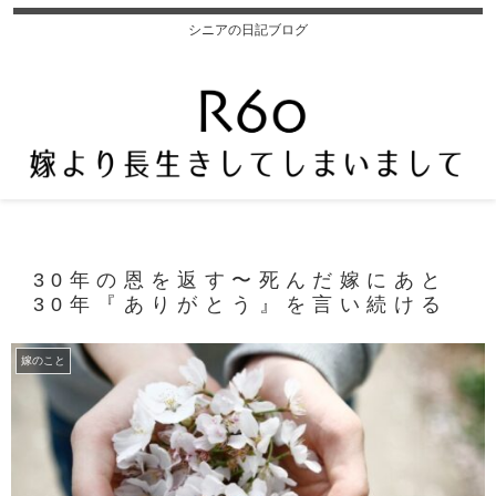
シニアの日記ブログ
30年の恩を返す〜死んだ嫁にあと
30年『ありがとう』を言い続ける
嫁のこと