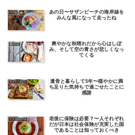
あの日〜サザンビーチの海岸線を
その他
みんな風になって走ったね
爽やかな秋晴れだから心はしぼ
嫁のこと
み、そして空の青さが悲しくなっ
てくる
遺骨と暮らして5年〜穏やかに満
ライフスタイル
ち足りた気持ちで過ごせたことに
感謝
老後に保険は必要？〜人それぞれ
クラフトビール
だが日本は社会保険が充実した国
であることは知っておくべき