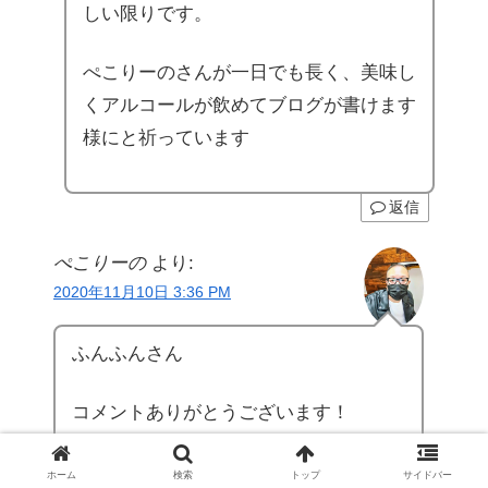
しい限りです。
ぺこりーのさんが一日でも長く、美味し
くアルコールが飲めてブログが書けます
様にと祈っています
返信
ぺこりーの
より:
2020年11月10日 3:36 PM
ふんふんさん
コメントありがとうございます！
週一休肝日続けてるんですね。
ホーム
検索
トップ
サイドバー