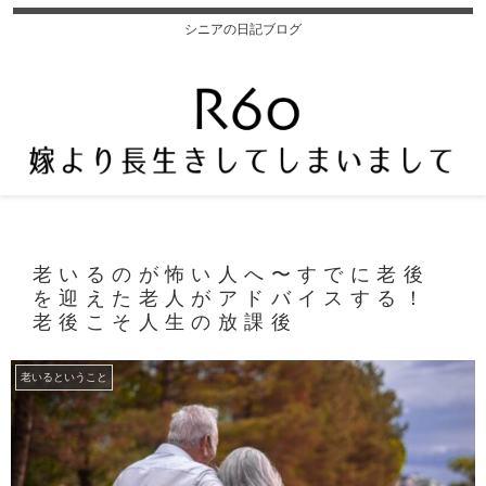
シニアの日記ブログ
老いるのが怖い人へ〜すでに老後
を迎えた老人がアドバイスする！
老後こそ人生の放課後
老いるということ