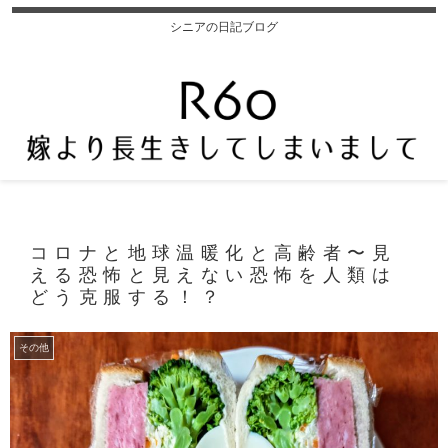
シニアの日記ブログ
コロナと地球温暖化と高齢者〜見
える恐怖と見えない恐怖を人類は
どう克服する！？
その他