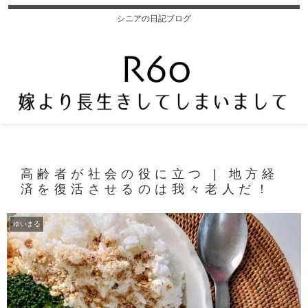
シニアの日記ブログ
高齢者が社会の役に立つ | 地方経
済を復活させるのは我々老人だ！
ゆいまる