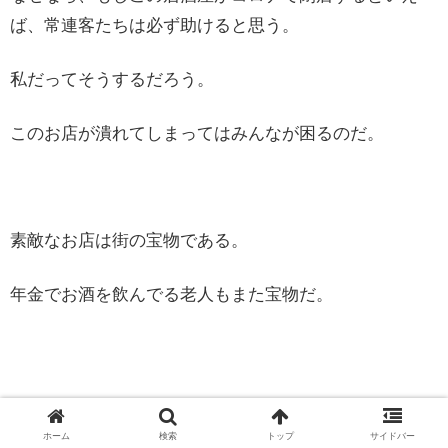
ば、常連客たちは必ず助けると思う。
私だってそうするだろう。
このお店が潰れてしまってはみんなが困るのだ。
素敵なお店は街の宝物である。
年金でお酒を飲んでる老人もまた宝物だ。
⭕️ぺこりーのがグッズを作りました！
ホーム
検索
トップ
サイドバー