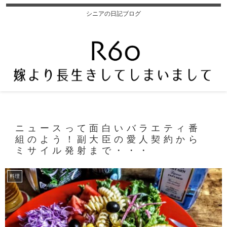
シニアの日記ブログ
ニュースって面白いバラエティ番
組のよう！副大臣の愛人契約から
ミサイル発射まで・・・
料理