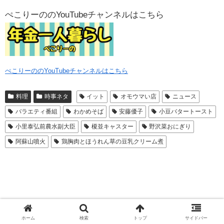
ぺこりーののYouTubeチャンネルはこちら
ぺこりーののYouTubeチャンネルはこちら
料理
時事ネタ
イット
オモウマい店
ニュース
バラエティ番組
わかめそば
安藤優子
小豆バタートースト
小里泰弘前農水副大臣
榎並キャスター
野沢菜おにぎり
阿蘇山噴火
鶏胸肉とほうれん草の豆乳クリーム煮
ホーム
検索
トップ
サイドバー