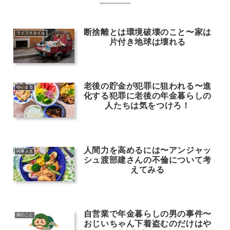
断捨離とは環境破壊のこと〜家は
ライフスタイル
片付き地球は壊れる
老後の貯金が犯罪に狙われる〜進
ゆいまる
化する犯罪に老後の年金暮らしの
人たちは気をつけろ！
人間力を高めるには〜アンジャッ
時事ネタ
シュ渡部建さんの不倫について考
えてみる
自営業で年金暮らしの男の事件〜
娘のこと
おじいちゃん下着盗むのだけはや