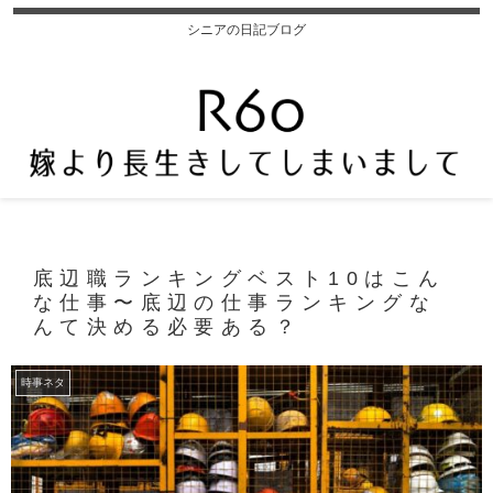
シニアの日記ブログ
底辺職ランキングベスト10はこん
な仕事〜底辺の仕事ランキングな
んて決める必要ある？
時事ネタ