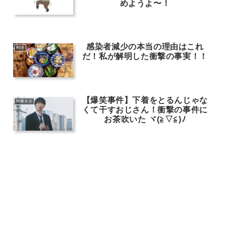
めようよ〜！
感染者減少の本当の理由はこれ
料理
だ！私が解明した衝撃の事実！！
【爆笑事件】下着をとるんじゃな
時事ネタ
くて干すおじさん！衝撃の事件に
お茶吹いた ヾ(≧▽≦)ﾉ