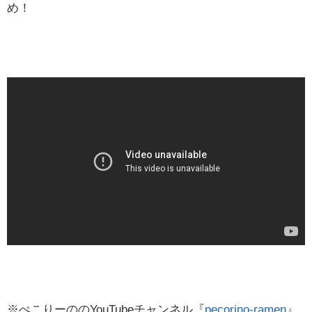
め！
※ぺこりーののYouTubeチャンネル『
pecorino-ramen
』