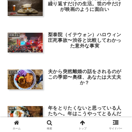
繰り返すだけの生活。世の中だけ
が映画のように面白い
梨泰院（イテウォン）ハロウィン
時事ネタ
圧死事故〜渋谷と比較してわかっ
た意外な事実
夫から突然離婚の話をされるのが
その他
この季節〜奥様、あなたは大丈夫
か？
年をとりたくないと思っている人
料理
たちへ。年はこうやってとるんだ
よ
ホーム
検索
トップ
サイドバー