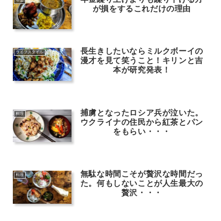
年金
が損をするこれだけの理由
長生きしたいならミルクボーイの
ライフスタイル
漫才を見て笑うこと！キリンと吉
本が研究発表！
捕虜となったロシア兵が泣いた。
料理
ウクライナの住民から紅茶とパン
をもらい・・・
無駄な時間こそが贅沢な時間だっ
料理
た。何もしないことが人生最大の
贅沢・・・