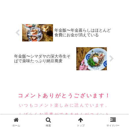
年金飯〜年金暮らしはほとんど
食費にお金が消えている
年金飯〜シマダヤの深大寺生そ
ばで薬味たっぷり納豆蕎麦
コメントありがとうございます！
いつもコメント楽しみに読んでいます。
しばらくお返事ができませんがコメント
頂けたら嬉しいです！
ホーム
検索
トップ
サイドバー