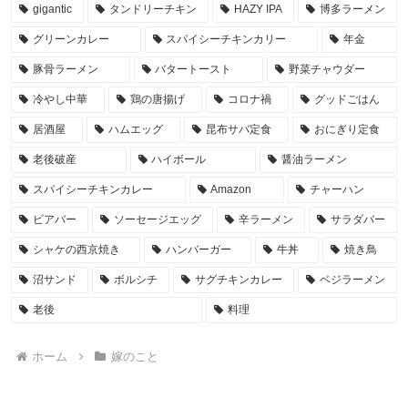
gigantic
タンドリーチキン
HAZY IPA
博多ラーメン
グリーンカレー
スパイシーチキンカリー
年金
豚骨ラーメン
バタートースト
野菜チャウダー
冷やし中華
鶏の唐揚げ
コロナ禍
グッドごはん
居酒屋
ハムエッグ
昆布サバ定食
おにぎり定食
老後破産
ハイボール
醤油ラーメン
スパイシーチキンカレー
Amazon
チャーハン
ビアバー
ソーセージエッグ
辛ラーメン
サラダバー
シャケの西京焼き
ハンバーガー
牛丼
焼き鳥
沼サンド
ボルシチ
サグチキンカレー
ベジラーメン
老後
料理
ホーム
嫁のこと