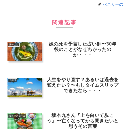
ぺこりーの
関連記事
嫁の死を予言した占い師〜30年
嫁のこと
後のことがなぜわかったの
か・・・
人生をやり直す？あるいは過去を
その他
変えたい？〜もしタイムスリップ
できたなら・・・
坂本九さん『上を向いて歩こ
ライフスタイル
う』〜亡くなってから聞きたいと
思うその言葉