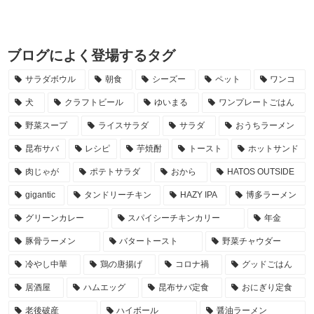
ブログによく登場するタグ
サラダボウル
朝食
シーズー
ペット
ワンコ
犬
クラフトビール
ゆいまる
ワンプレートごはん
野菜スープ
ライスサラダ
サラダ
おうちラーメン
昆布サバ
レシピ
芋焼酎
トースト
ホットサンド
肉じゃが
ポテトサラダ
おから
HATOS OUTSIDE
gigantic
タンドリーチキン
HAZY IPA
博多ラーメン
グリーンカレー
スパイシーチキンカリー
年金
豚骨ラーメン
バタートースト
野菜チャウダー
冷やし中華
鶏の唐揚げ
コロナ禍
グッドごはん
居酒屋
ハムエッグ
昆布サバ定食
おにぎり定食
老後破産
ハイボール
醤油ラーメン