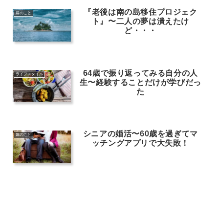
『老後は南の島移住プロジェク
嫁のこと
ト』〜二人の夢は潰えたけ
ど・・・
64歳で振り返ってみる自分の人
ライフスタイル
生〜経験することだけが学びだっ
た
シニアの婚活〜60歳を過ぎてマ
嫁のこと
ッチングアプリで大失敗！