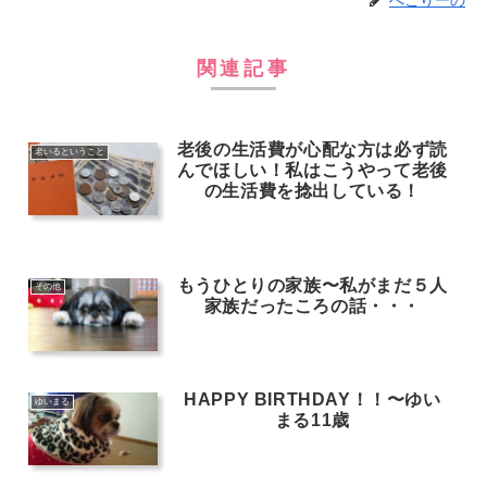
ぺこりーの
関連記事
老後の生活費が心配な方は必ず読
老いるということ
んでほしい！私はこうやって老後
の生活費を捻出している！
もうひとりの家族〜私がまだ５人
その他
家族だったころの話・・・
HAPPY BIRTHDAY！！〜ゆい
ゆいまる
まる11歳