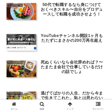
50代で転職するなら身につけて
ライフスタイル
おくべきスキル〜自分をプロデュ
ースして転職を成功させよう！
YouTubeチャンネル開設1ヶ月も
その他
たたずにまさかの200万再生超え
死ぬくらいなら会社辞めれば？〜
ライフスタイル
たまたま会社で仕事しているだけ
の話でしょ
逃げてばかりの人生、だから今ま
クラフトビール
で生きてこれた。恥とは思わない
が役には立つ
ホーム
検索
トップ
サイドバー