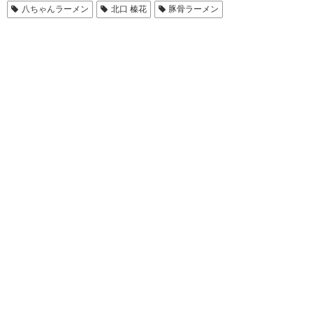
八ちゃんラーメン
北口 榛花
豚骨ラーメン