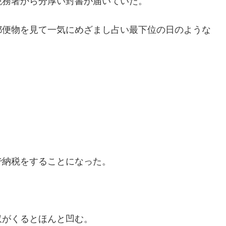
税務署から分厚い封書が届いていた。
郵便物を見て一気にめざまし占い最下位の日のような
。
で納税をすることになった。
収がくるとほんと凹む。