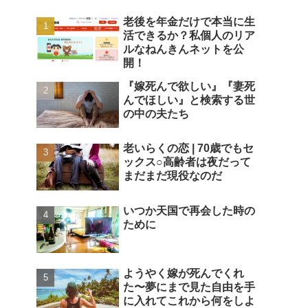
老後を年金だけで本当に生
活できるか？私個人のリア
ルなねんきんネットを公
開！
『嫁死んで欲しい』『妻死
んでほしい』と検索する世
の中の夫たち
老いらくの恋 | 70歳でもセ
ックス○高齢者は夜だって
まだまだ現役なのだ
いつか天国で再会した時の
ために
ようやく嫁が死んでくれ
た〜夢にまで見た自由を手
に入れてこれから何をしよ