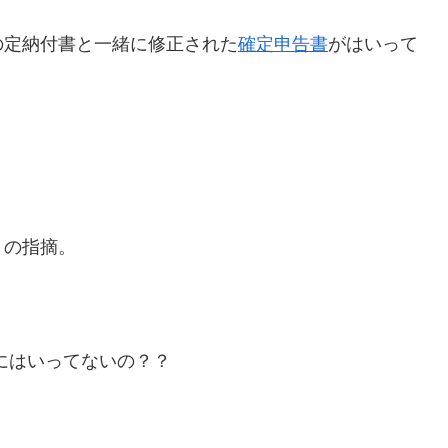
の定納付書と一緒に修正された
確定申告書
がはいって
。
との指摘。
式にはいってないの？？