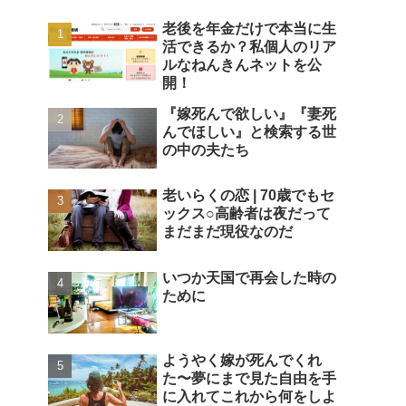
老後を年金だけで本当に生
活できるか？私個人のリア
ルなねんきんネットを公
開！
『嫁死んで欲しい』『妻死
んでほしい』と検索する世
の中の夫たち
老いらくの恋 | 70歳でもセ
ックス○高齢者は夜だって
まだまだ現役なのだ
いつか天国で再会した時の
ために
ようやく嫁が死んでくれ
た〜夢にまで見た自由を手
に入れてこれから何をしよ