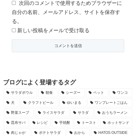
次回のコメントで使用するためブラウザーに
自分の名前、メールアドレス、サイトを保存す
る。
新しい投稿をメールで受け取る
ブログによく登場するタグ
サラダボウル
朝食
シーズー
ペット
ワンコ
犬
クラフトビール
ゆいまる
ワンプレートごはん
野菜スープ
ライスサラダ
サラダ
おうちラーメン
昆布サバ
レシピ
芋焼酎
トースト
ホットサンド
肉じゃが
ポテトサラダ
おから
HATOS OUTSIDE