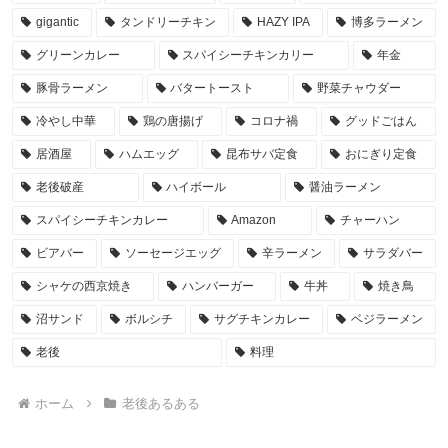
gigantic
タンドリーチキン
HAZY IPA
博多ラーメン
グリーンカレー
スパイシーチキンカリー
年金
豚骨ラーメン
バタートースト
野菜チャウダー
冷やし中華
鶏の唐揚げ
コロナ禍
グッドごはん
居酒屋
ハムエッグ
昆布サバ定食
おにぎり定食
老後破産
ハイボール
醤油ラーメン
スパイシーチキンカレー
Amazon
チャーハン
ビアバー
ソーセージエッグ
辛ラーメン
サラダバー
シャケの西京焼き
ハンバーガー
牛丼
焼き鳥
沼サンド
ボルシチ
サグチキンカレー
ベジラーメン
老後
料理
ホーム
老後あるある