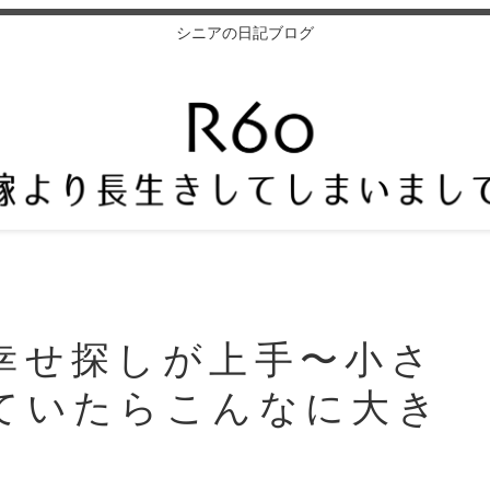
シニアの日記ブログ
幸せ探しが上手〜小さ
ていたらこんなに大き