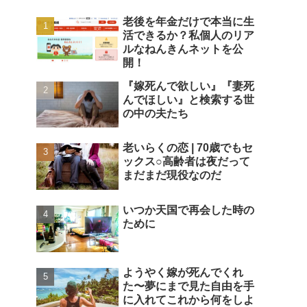
老後を年金だけで本当に生
活できるか？私個人のリア
ルなねんきんネットを公
開！
『嫁死んで欲しい』『妻死
んでほしい』と検索する世
の中の夫たち
老いらくの恋 | 70歳でもセ
ックス○高齢者は夜だって
まだまだ現役なのだ
いつか天国で再会した時の
ために
ようやく嫁が死んでくれ
た〜夢にまで見た自由を手
に入れてこれから何をしよ