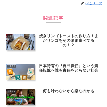
ぺこりーの
関連記事
焼きリンゴトーストの作り方！ま
料理
だリンゴをそのまま食べてる
の！？
日本特有の『自己責任』という責
時事ネタ
任転嫁〜誰も責任をとらない社会
何も叶わないから楽なのかも
時事ネタ