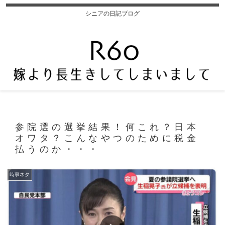
シニアの日記ブログ
参院選の選挙結果！何これ？日本
オワタ？こんなやつのために税金
払うのか・・・
時事ネタ