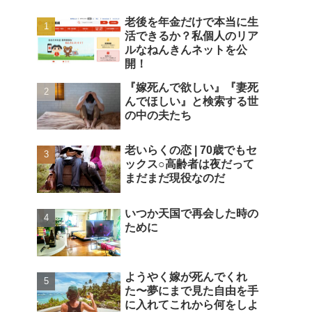
老後を年金だけで本当に生
活できるか？私個人のリア
ルなねんきんネットを公
開！
『嫁死んで欲しい』『妻死
んでほしい』と検索する世
の中の夫たち
老いらくの恋 | 70歳でもセ
ックス○高齢者は夜だって
まだまだ現役なのだ
いつか天国で再会した時の
ために
ようやく嫁が死んでくれ
た〜夢にまで見た自由を手
に入れてこれから何をしよ