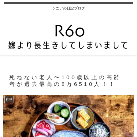
シニアの日記ブログ
死ねない老人〜100歳以上の高齢
者が過去最高の8万6510人！！
料理