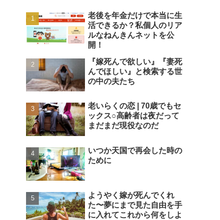
老後を年金だけで本当に生
活できるか？私個人のリア
ルなねんきんネットを公
開！
『嫁死んで欲しい』『妻死
んでほしい』と検索する世
の中の夫たち
老いらくの恋 | 70歳でもセ
ックス○高齢者は夜だって
まだまだ現役なのだ
いつか天国で再会した時の
ために
ようやく嫁が死んでくれ
た〜夢にまで見た自由を手
に入れてこれから何をしよ