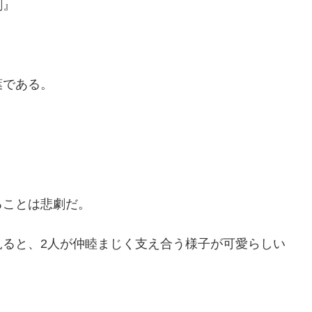
劇』
葉である。
ることは悲劇だ。
見ると、2人が仲睦まじく支え合う様子が可愛らしい