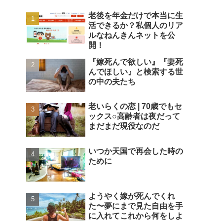
老後を年金だけで本当に生
活できるか？私個人のリア
ルなねんきんネットを公
開！
『嫁死んで欲しい』『妻死
んでほしい』と検索する世
の中の夫たち
老いらくの恋 | 70歳でもセ
ックス○高齢者は夜だって
まだまだ現役なのだ
いつか天国で再会した時の
ために
ようやく嫁が死んでくれ
た〜夢にまで見た自由を手
に入れてこれから何をしよ