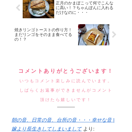
正月のかまぼこって何でこんな
に高い！？ちゃんぽんに入れる
だけなのに・・・
焼きリンゴトーストの作り方！
まだリンゴをそのまま食べてる
の！？
コメントありがとうございます！
いつもコメント楽しみに読んでいます。
しばらくお返事ができませんがコメント
頂けたら嬉しいです！
朝の音、日常の音、台所の音・・・幸せな音 |
嫁より長生きしてしまいまして
より: