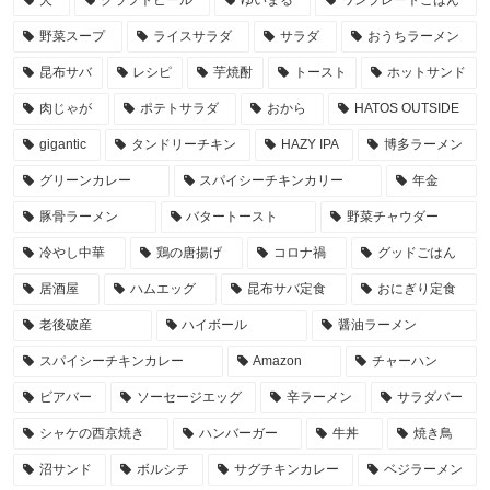
野菜スープ
ライスサラダ
サラダ
おうちラーメン
昆布サバ
レシピ
芋焼酎
トースト
ホットサンド
肉じゃが
ポテトサラダ
おから
HATOS OUTSIDE
gigantic
タンドリーチキン
HAZY IPA
博多ラーメン
グリーンカレー
スパイシーチキンカリー
年金
豚骨ラーメン
バタートースト
野菜チャウダー
冷やし中華
鶏の唐揚げ
コロナ禍
グッドごはん
居酒屋
ハムエッグ
昆布サバ定食
おにぎり定食
老後破産
ハイボール
醤油ラーメン
スパイシーチキンカレー
Amazon
チャーハン
ビアバー
ソーセージエッグ
辛ラーメン
サラダバー
シャケの西京焼き
ハンバーガー
牛丼
焼き鳥
沼サンド
ボルシチ
サグチキンカレー
ベジラーメン