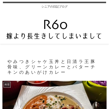
シニアの日記ブログ
やみつきシャケ玉丼と日清ラ王豚
骨味、グリーンカレーとバターチ
キンのあいがけカレー
料理