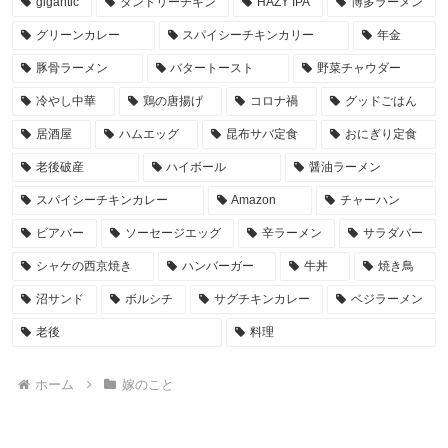
gigantic
タンドリーチキン
HAZY IPA
博多ラーメン
グリーンカレー
スパイシーチキンカリー
年金
豚骨ラーメン
バタートースト
野菜チャウダー
冷やし中華
鶏の唐揚げ
コロナ禍
グッドごはん
居酒屋
ハムエッグ
昆布サバ定食
おにぎり定食
老後破産
ハイボール
醤油ラーメン
スパイシーチキンカレー
Amazon
チャーハン
ビアバー
ソーセージエッグ
辛ラーメン
サラダバー
シャケの西京焼き
ハンバーガー
牛丼
焼き鳥
沼サンド
ボルシチ
サグチキンカレー
ベジラーメン
老後
料理
ホーム
嫁のこと