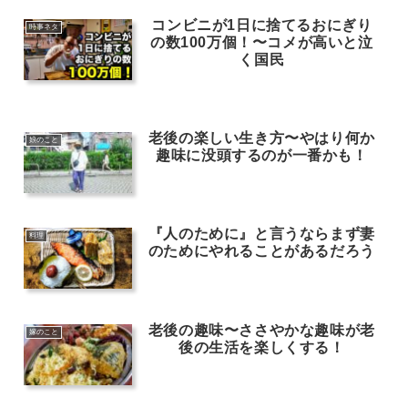
コンビニが1日に捨てるおにぎり
時事ネタ
の数100万個！〜コメが高いと泣
く国民
老後の楽しい生き方〜やはり何か
娘のこと
趣味に没頭するのが一番かも！
『人のために』と言うならまず妻
料理
のためにやれることがあるだろう
老後の趣味〜ささやかな趣味が老
嫁のこと
後の生活を楽しくする！