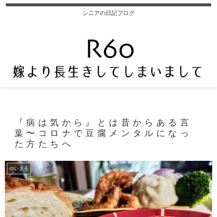
シニアの日記ブログ
『病は気から』とは昔からある言
葉〜コロナで豆腐メンタルになっ
た方たちへ
ゆいまる