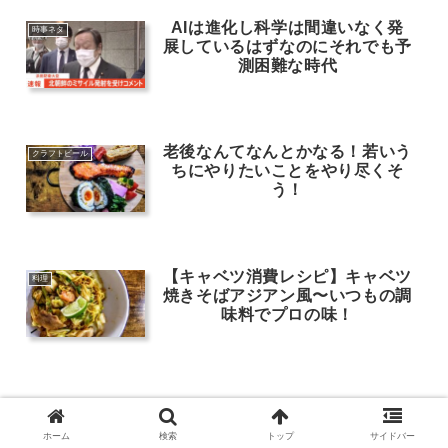
AIは進化し科学は間違いなく発
時事ネタ
展しているはずなのにそれでも予
測困難な時代
老後なんてなんとかなる！若いう
クラフトビール
ちにやりたいことをやり尽くそ
う！
【キャベツ消費レシピ】キャベツ
料理
焼きそばアジアン風〜いつもの調
味料でプロの味！
ホーム
検索
トップ
サイドバー