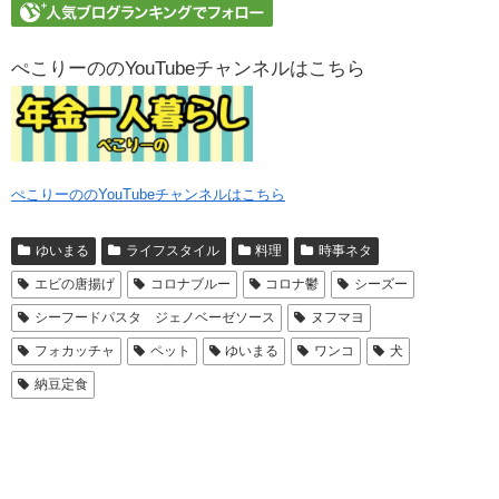
ぺこりーののYouTubeチャンネルはこちら
ぺこりーののYouTubeチャンネルはこちら
ゆいまる
ライフスタイル
料理
時事ネタ
エビの唐揚げ
コロナブルー
コロナ鬱
シーズー
シーフードパスタ ジェノベーゼソース
ヌフマヨ
フォカッチャ
ペット
ゆいまる
ワンコ
犬
納豆定食