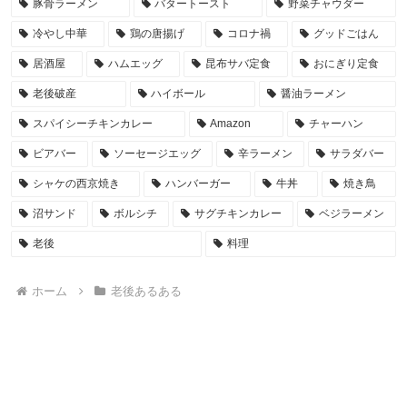
豚骨ラーメン
バタートースト
野菜チャウダー
冷やし中華
鶏の唐揚げ
コロナ禍
グッドごはん
居酒屋
ハムエッグ
昆布サバ定食
おにぎり定食
老後破産
ハイボール
醤油ラーメン
スパイシーチキンカレー
Amazon
チャーハン
ビアバー
ソーセージエッグ
辛ラーメン
サラダバー
シャケの西京焼き
ハンバーガー
牛丼
焼き鳥
沼サンド
ボルシチ
サグチキンカレー
ベジラーメン
老後
料理
ホーム
老後あるある