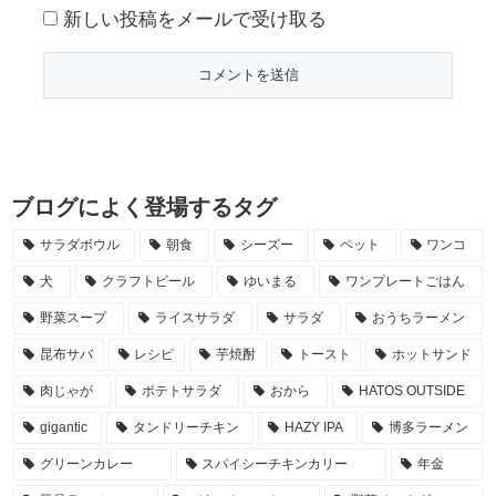
新しい投稿をメールで受け取る
ブログによく登場するタグ
サラダボウル
朝食
シーズー
ペット
ワンコ
犬
クラフトビール
ゆいまる
ワンプレートごはん
野菜スープ
ライスサラダ
サラダ
おうちラーメン
昆布サバ
レシピ
芋焼酎
トースト
ホットサンド
肉じゃが
ポテトサラダ
おから
HATOS OUTSIDE
gigantic
タンドリーチキン
HAZY IPA
博多ラーメン
グリーンカレー
スパイシーチキンカリー
年金