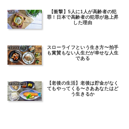
【衝撃】5人に1人が高齢者の犯
料理
罪！日本で高齢者の犯罪が急上昇
した理由
スローライフという生き方〜拍手
ライフスタイル
も賞賛もない人生だが幸せな人生
である
【老後の生活】老後は貯金がなく
クラフトビール
てもやってくる〜さああなたはど
う生きるか