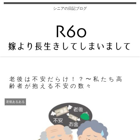
シニアの日記ブログ
老後は不安だらけ！？〜私たち高
齢者が抱える不安の数々
老後あるある