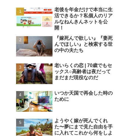
老後を年金だけで本当に生
活できるか？私個人のリア
ルなねんきんネットを公
開！
『嫁死んで欲しい』『妻死
んでほしい』と検索する世
の中の夫たち
老いらくの恋 | 70歳でもセ
ックス○高齢者は夜だって
まだまだ現役なのだ
いつか天国で再会した時の
ために
ようやく嫁が死んでくれ
た〜夢にまで見た自由を手
に入れてこれから何をしよ