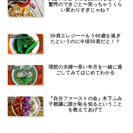
驚愕のできごと〜笑っちゃうくら
い変わりすぎじゃね？
50肩エレジー〜もう60歳を過ぎ
体のこと
たというのに今頃50肩だと！？
理想の夫婦〜長い年月を一緒に過
嫁のこと
ごしてみてはじめてわかる
『自分ファーストの会』木下ふみ
料理
子都議に誰か恥を知るということ
を教えてあげて