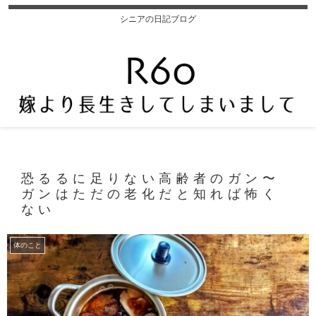
シニアの日記ブログ
恐るるに足りない高齢者のガン〜
ガンはただの老化だと知れば怖く
ない
体のこと