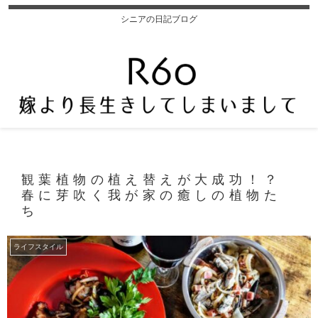
シニアの日記ブログ
観葉植物の植え替えが大成功！？
春に芽吹く我が家の癒しの植物た
ち
ライフスタイル