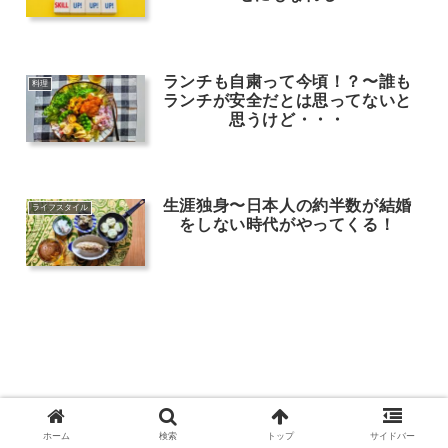
ランチも自粛って今頃！？〜誰も
料理
ランチが安全だとは思ってないと
思うけど・・・
生涯独身〜日本人の約半数が結婚
ライフスタイル
をしない時代がやってくる！
ホーム
検索
トップ
サイドバー