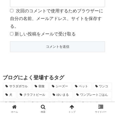
次回のコメントで使用するためブラウザーに
自分の名前、メールアドレス、サイトを保存す
る。
新しい投稿をメールで受け取る
ブログによく登場するタグ
サラダボウル
朝食
シーズー
ペット
ワンコ
犬
クラフトビール
ゆいまる
ワンプレートごはん
野菜スープ
ライスサラダ
サラダ
おうちラーメン
昆布サバ
レシピ
芋焼酎
トースト
ホットサンド
ホーム
検索
トップ
サイドバー