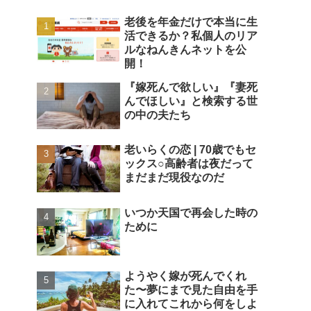
老後を年金だけで本当に生
活できるか？私個人のリア
ルなねんきんネットを公
開！
『嫁死んで欲しい』『妻死
んでほしい』と検索する世
の中の夫たち
老いらくの恋 | 70歳でもセ
ックス○高齢者は夜だって
まだまだ現役なのだ
いつか天国で再会した時の
ために
ようやく嫁が死んでくれ
た〜夢にまで見た自由を手
に入れてこれから何をしよ