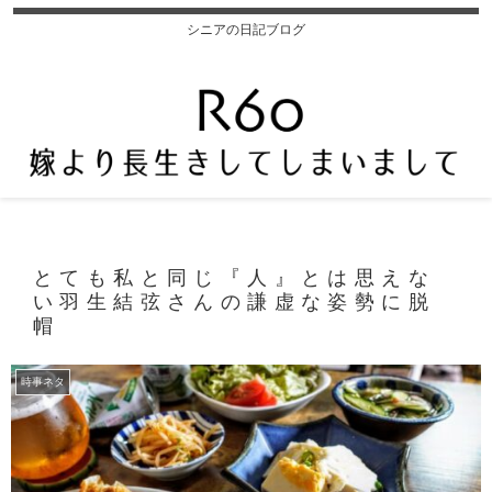
シニアの日記ブログ
とても私と同じ『人』とは思えな
い羽生結弦さんの謙虚な姿勢に脱
帽
時事ネタ