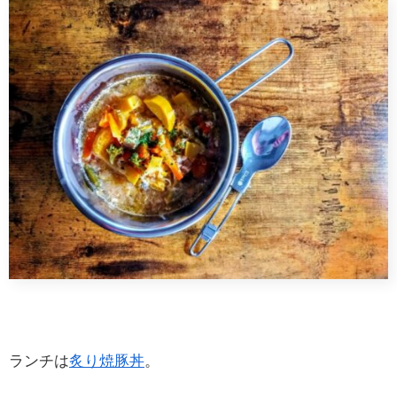
ランチは
炙り焼豚丼
。