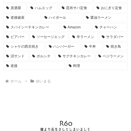
居酒屋
ハムエッグ
昆布サバ定食
おにぎり定食
老後破産
ハイボール
醤油ラーメン
スパイシーチキンカレー
Amazon
チャーハン
ビアバー
ソーセージエッグ
辛ラーメン
サラダバー
シャケの西京焼き
ハンバーガー
牛丼
焼き鳥
沼サンド
ボルシチ
サグチキンカレー
ベジラーメン
老後
料理
ホーム
ゆいまる