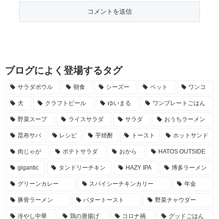
ブログによく登場するタグ
サラダボウル
朝食
シーズー
ペット
ワンコ
犬
クラフトビール
ゆいまる
ワンプレートごはん
野菜スープ
ライスサラダ
サラダ
おうちラーメン
昆布サバ
レシピ
芋焼酎
トースト
ホットサンド
肉じゃが
ポテトサラダ
おから
HATOS OUTSIDE
gigantic
タンドリーチキン
HAZY IPA
博多ラーメン
グリーンカレー
スパイシーチキンカリー
年金
豚骨ラーメン
バタートースト
野菜チャウダー
冷やし中華
鶏の唐揚げ
コロナ禍
グッドごはん