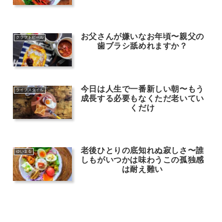
お父さんが嫌いなお年頃〜親父の
クラフトビール
歯ブラシ舐めれますか？
今日は人生で一番新しい朝〜もう
ライフスタイル
成長する必要もなくただ老いてい
くだけ
老後ひとりの底知れぬ寂しさ〜誰
ゆいまる
しもがいつかは味わうこの孤独感
は耐え難い