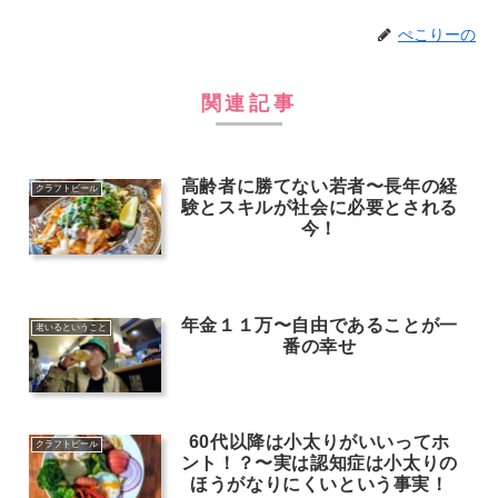
ぺこりーの
関連記事
高齢者に勝てない若者〜長年の経
クラフトビール
験とスキルが社会に必要とされる
今！
年金１１万〜自由であることが一
老いるということ
番の幸せ
60代以降は小太りがいいってホ
クラフトビール
ント！？〜実は認知症は小太りの
ほうがなりにくいという事実！