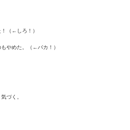
た！（←しろ！）
のもやめた。（←バカ！）
く気づく。