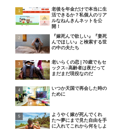
老後を年金だけで本当に生
活できるか？私個人のリア
ルなねんきんネットを公
開！
『嫁死んで欲しい』『妻死
んでほしい』と検索する世
の中の夫たち
老いらくの恋 | 70歳でもセ
ックス○高齢者は夜だって
まだまだ現役なのだ
いつか天国で再会した時の
ために
ようやく嫁が死んでくれ
た〜夢にまで見た自由を手
に入れてこれから何をしよ