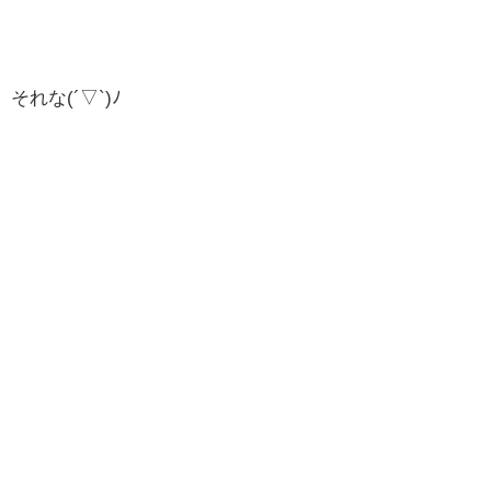
それな(´▽`)ﾉ