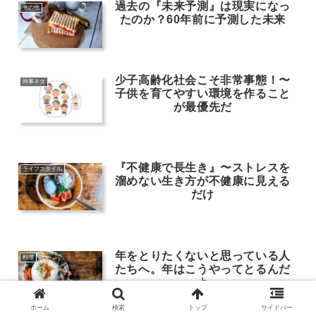
過去の『未来予測』は現実になっ
その他
たのか？60年前に予測した未来
少子高齢化社会こそ非常事態！〜
時事ネタ
子供を育てやすい環境を作ること
が最優先だ
『不健康で長生き』〜ストレスを
ライフスタイル
溜めない生き方が不健康に見える
だけ
年をとりたくないと思っている人
料理
たちへ。年はこうやってとるんだ
よ
ホーム
検索
トップ
サイドバー