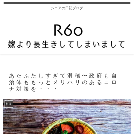
シニアの日記ブログ
あたふたしすぎて滑稽〜政府も自
治体ももっとメリハリのあるコロ
ナ対策を・・・
料理