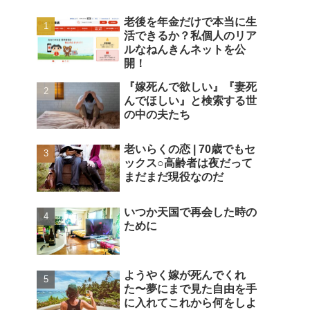
老後を年金だけで本当に生
活できるか？私個人のリア
ルなねんきんネットを公
開！
『嫁死んで欲しい』『妻死
んでほしい』と検索する世
の中の夫たち
老いらくの恋 | 70歳でもセ
ックス○高齢者は夜だって
まだまだ現役なのだ
いつか天国で再会した時の
ために
ようやく嫁が死んでくれ
た〜夢にまで見た自由を手
に入れてこれから何をしよ