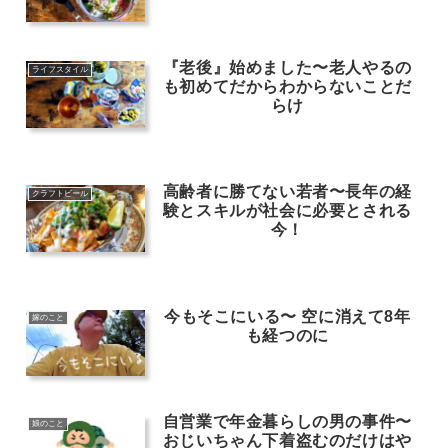
『老後』始めました〜老人やるの
ライフスタイル
も初めてだからわからないことだ
らけ
高齢者に勝てない若者〜長年の経
クラフトビール
験とスキルが社会に必要とされる
今！
今もそこにいる〜 空に消えて8年
嫁のこと
も経つのに
自営業で年金暮らしの男の事件〜
娘のこと
おじいちゃん下着盗むのだけはや