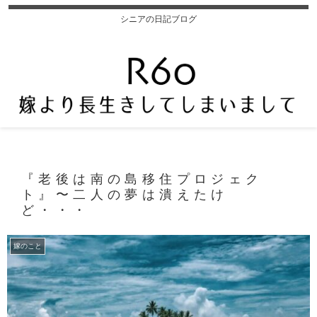
シニアの日記ブログ
『老後は南の島移住プロジェク
ト』〜二人の夢は潰えたけ
ど・・・
嫁のこと